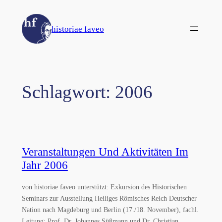
Zum
Inhalt
historiae faveo
springen
Schlagwort:
2006
Veranstaltungen Und Aktivitäten Im
Jahr 2006
von historiae faveo unterstützt: Exkursion des Historischen
Seminars zur Ausstellung Heiliges Römisches Reich Deutscher
Nation nach Magdeburg und Berlin (17./18. November), fachl.
Leitung: Prof. Dr. Johannes Süßmann und Dr. Christian