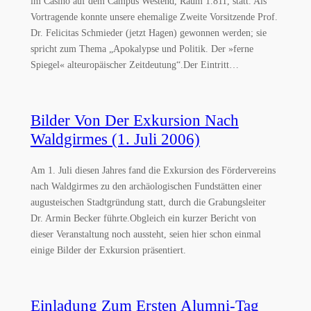
im Casino auf dem Campus Westend, Raum 1.811, statt. Als
Vortragende konnte unsere ehemalige Zweite Vorsitzende Prof.
Dr. Felicitas Schmieder (jetzt Hagen) gewonnen werden; sie
spricht zum Thema „Apokalypse und Politik. Der »ferne
Spiegel« alteuropäischer Zeitdeutung“.Der Eintritt…
Bilder Von Der Exkursion Nach
Waldgirmes (1. Juli 2006)
Am 1. Juli diesen Jahres fand die Exkursion des Fördervereins
nach Waldgirmes zu den archäologischen Fundstätten einer
augusteischen Stadtgründung statt, durch die Grabungsleiter
Dr. Armin Becker führte.Obgleich ein kurzer Bericht von
dieser Veranstaltung noch aussteht, seien hier schon einmal
einige Bilder der Exkursion präsentiert.
Einladung Zum Ersten Alumni-Tag