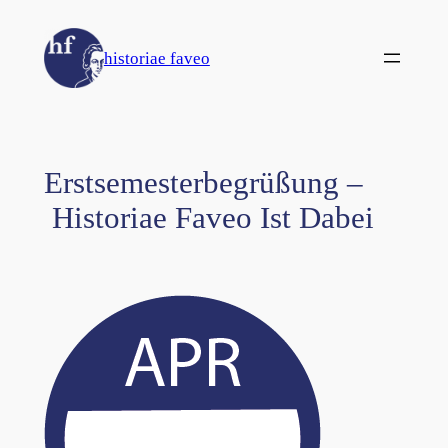
Zum
Inhalt
historiae faveo
springen
Erstsemesterbegrüßung –
Historiae Faveo Ist Dabei