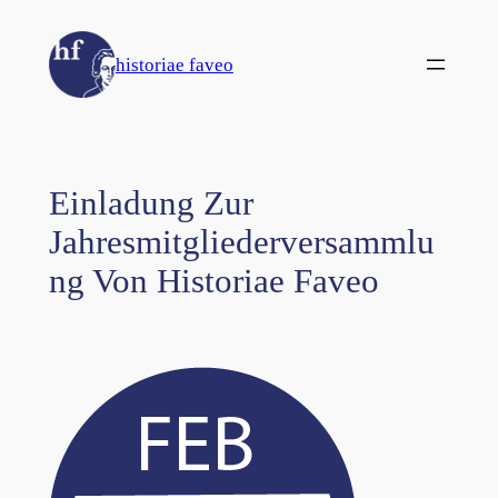
Zum
Inhalt
historiae faveo
springen
Einladung Zur
Jahresmitgliederversammlu
Ng Von Historiae Faveo