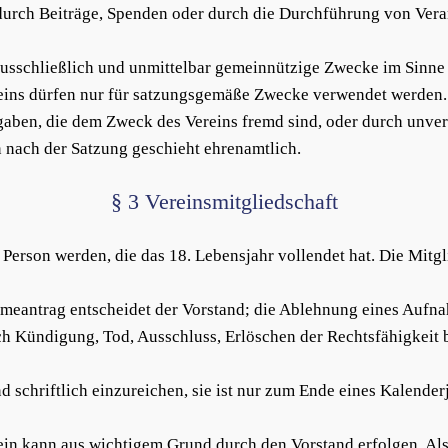
s durch Beiträge, Spenden oder durch die Durchführung von Vera
gt ausschließlich und unmittelbar gemeinnützige Zwecke im Sinn
eins dürfen nur für satzungsgemäße Zwecke verwendet werden.
aben, die dem Zweck des Vereins fremd sind, oder durch unve
nach der Satzung geschieht ehrenamtlich.
§ 3 Vereinsmitgliedschaft
 Person werden, die das 18. Lebensjahr vollendet hat. Die Mitgl
ahmeantrag entscheidet der Vorstand; die Ablehnung eines Aufn
rch Kündigung, Tod, Ausschluss, Erlöschen der Rechtsfähigkeit 
 schriftlich einzureichen, sie ist nur zum Ende eines Kalender
in kann aus wichtigem Grund durch den Vorstand erfolgen. Als