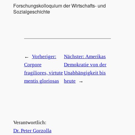
Forschungskolloquium der Wirtschafts- und
Sozialgeschichte
←
Vorheriger:
Nächster:
Amerikas
Corpore
Demokratie von der
fragiliores, virtute
Unabhängigkeit bis
mentis gloriosas
heute
→
Verantwortlich:
Dr. Peter Gorzolla