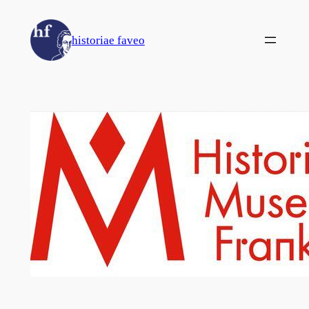
Zum
Inhalt
historiae faveo
springen