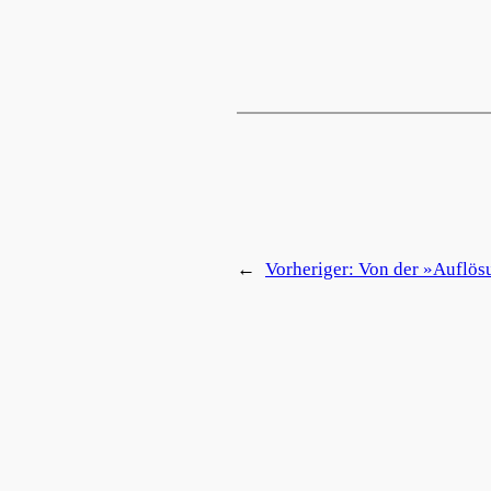
←
Vorheriger:
Von der »Auflös