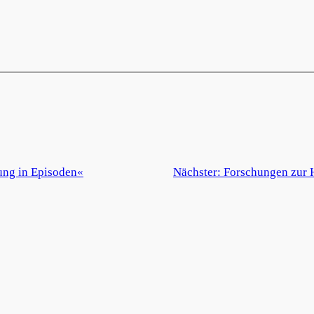
ung in Episoden«
Nächster:
Forschungen zur 