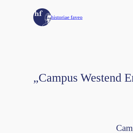
Zum
Inhalt
historiae faveo
springen
„Campus Westend Ent
Camp